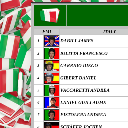
FMI
ITALY
DABILL JAMES
1
IOLITTA FRANCESCO
2
GARRIDO DIEGO
3
GIBERT DANIEL
4
VACCARETTI ANDREA
5
LANIEL GUILLAUME
6
FISTOLERA ANDREA
7
SCHÄFER JOCHEN
8