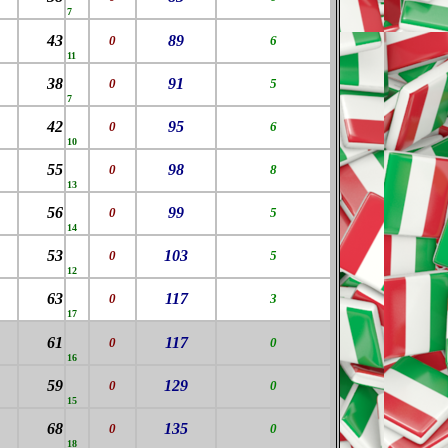
7
43
89
0
6
11
38
91
0
5
7
42
95
0
6
10
55
98
0
8
13
56
99
0
5
14
53
103
0
5
12
63
117
0
3
17
61
117
0
0
16
59
129
0
0
15
68
135
0
0
18