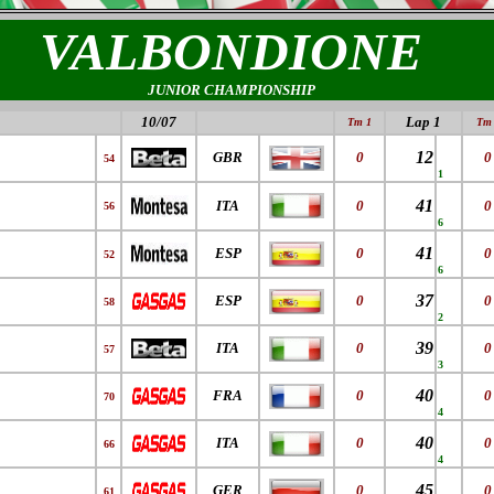
VALBONDIONE
JUNIOR CHAMPIONSHIP
10/07
Lap 1
Tm 1
Tm 
12
GBR
0
0
54
1
41
ITA
0
0
56
6
41
ESP
0
0
52
6
37
ESP
0
0
58
2
39
ITA
0
0
57
3
40
FRA
0
0
70
4
40
ITA
0
0
66
4
45
GER
0
0
61