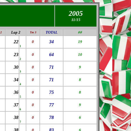
2005
11/15
Lap 2
TOTAL
##
2
Tm 3
22
34
0
19
1
23
64
0
10
2
30
71
0
9
3
34
71
0
8
4
36
75
0
8
5
37
77
0
9
6
38
78
0
6
7
38
83
0
6