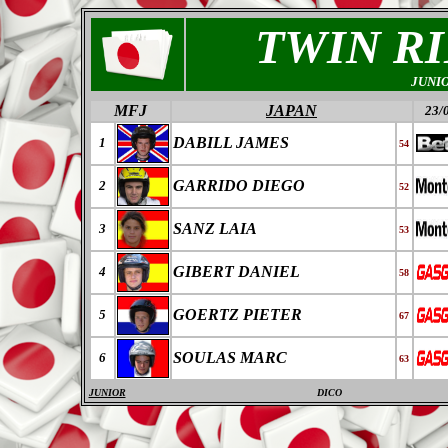
TWIN R
JUNI
MFJ
JAPAN
23/
DABILL JAMES
1
54
GARRIDO DIEGO
2
52
SANZ LAIA
3
53
GIBERT DANIEL
4
58
GOERTZ PIETER
5
67
SOULAS MARC
6
63
JUNIOR
DICO