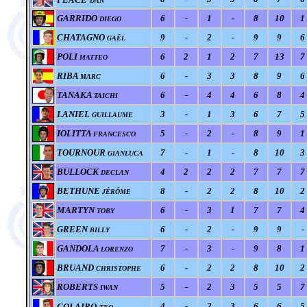
DAN
GARRIDO
6
-
1
-
8
10
1
DIEGO
CHATAGNO
9
-
2
-
9
9
6
GAËL
POLI
6
2
1
2
7
13
7
MATTEO
RIBA
6
-
3
3
8
9
6
MARC
TANAKA
6
-
4
4
6
8
4
TAICHI
LANIEL
3
-
1
3
6
7
5
GUILLAUME
IOLITTA
5
-
2
-
8
9
1
FRANCESCO
TOURNOUR
7
-
1
-
8
10
3
GIANLUCA
BULLOCK
4
2
2
2
7
7
7
DECLAN
BETHUNE
8
-
2
2
8
10
2
JÉRÔME
MARTYN
6
-
3
1
7
7
4
TOBY
GREEN
6
-
2
-
9
9
-
BILLY
GANDOLA
7
-
3
-
9
8
1
LORENZO
BRUAND
6
-
2
2
8
10
2
CHRISTOPHE
ROBERTS
5
-
2
3
5
5
7
IWAN
4
-
2
3
6
6
5
COLAIRO