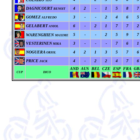
TEO
DAGNICOURT
4
2
-
1
5
8
7
BENOIT
GOMEZ
3
-
-
2
4
6
5
ALFREDO
GELABERT
6
-
2
1
7
7
2
ANIOL
5
-
-
2
5
9
7
WARENGHIEN
MAXIME
VESTERINEN
3
-
-
-
7
6
1
MIKA
NOGUERA
4
2
1
3
5
7
6
ORIOL
PRICE
4
-
2
2
4
7
6
JACK
AND
AUS
BEL
CZE
ESP
FRA
GB
CUP
DICO