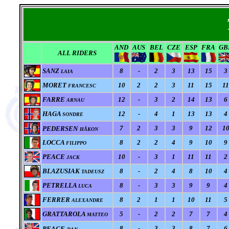
AND
AUS
BEL
CZE
ESP
FRA
GB
ALL RIDERS
SANZ
8
-
2
3
13
15
3
LAIA
MORET
10
2
2
3
11
15
11
FRANCESC
FARRE
12
-
3
2
14
13
6
ARNAU
HAGA
12
-
4
1
13
13
4
SONDRE
7
2
3
3
9
12
1
PEDERSEN
HÅKON
LOCCA
8
2
2
4
9
10
9
FILIPPO
PEACE
10
-
3
1
11
11
2
JACK
BLAZUSIAK
8
-
2
4
8
10
4
TADEUSZ
PETRELLA
8
-
3
3
9
9
4
LUCA
FERRER
8
2
1
1
10
11
5
ALEXANDRE
GRATTAROLA
5
-
2
2
7
7
4
MATTEO
8
-
3
3
8
7
6
PEACE