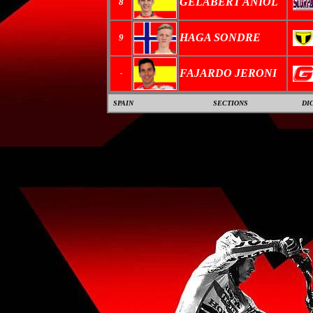
GELABERT ANIOL
8
HAGA SONDRE
9
FAJARDO JERONI
-
SPAIN
SECTIONS
DI