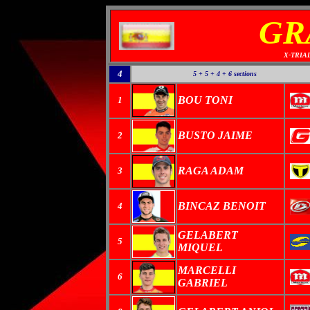
GR
X-TRIA
4
5 + 5 + 4 + 6
sections
BOU TONI
1
BUSTO JAIME
2
RAGA ADAM
3
BINCAZ BENOIT
4
GELABERT
5
MIQUEL
MARCELLI
6
GABRIEL