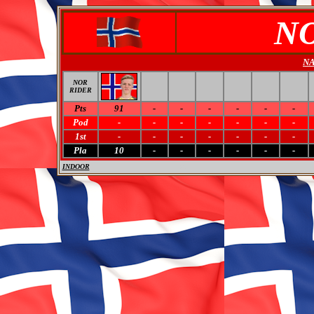
N
NA
NOR
RIDER
Pts
91
-
-
-
-
-
-
Pod
-
-
-
-
-
-
-
1st
-
-
-
-
-
-
-
Pla
10
-
-
-
-
-
-
INDOOR
M