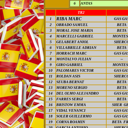
6
ANTAS
TR2
RIBA MARC
1
GAS GA
2
OBRADO SAMUEL
BETA
3
MORAL JOSE MARIA
BETA
4
MARCELLI GABRIEL
MONTES
5
GELABERT ANIOL
SHERC
6
VILLABRILLE ADRIAN
BETA
7
HORRACH MARC
GAS GA
8
MONTALVO JULIAN
--
9
GIRO GABRIEL
MONTES
10
PALOMARES VICTOR
GAS GA
11
ROLDAN ASIS
SHERC
12
SEUBA BERNAT
BETA
13
MORENO SERGIO
BETA
14
DEL OLMO ALEJANDRO
GAS GA
15
FARRES SERGI
BETA
16
BRISTOW EMMA
SHER G
17
VIDAL VENANCI
GAS GA
18
SOLER GUILLERMO
GAS GA
19
CORNA ROAMIN
BETA F
20
GARCIA ANTONIO
SHERC