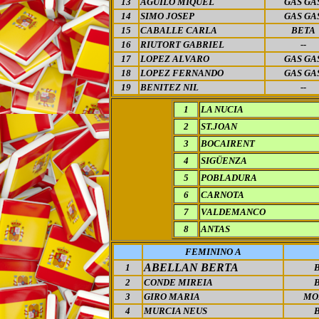
13
AGUILO MIQUEL
GAS GA
14
SIMO JOSEP
GAS GA
15
CABALLE CARLA
BETA
16
RIUTORT GABRIEL
--
17
LOPEZ ALVARO
GAS GA
18
LOPEZ FERNANDO
GAS GA
19
BENITEZ NIL
--
1
LA NUCIA
2
ST.JOAN
3
BOCAIRENT
4
SIGÜENZA
5
POBLADURA
6
CARNOTA
7
VALDEMANCO
8
ANTAS
FEMININO A
ABELLAN BERTA
1
2
CONDE MIREIA
3
GIRO MARIA
MO
4
MURCIA NEUS