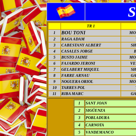
TR 1
BOU TONI
1
MO
2
RAGA ADAM
3
CABESTANY ALBERT
S
4
CASALES JORGE
5
BUSTO JAIME
MO
6
FAJARDO JERONI
VE
7
GELABERT MIQUEL
S
8
FARRE ARNAU
GA
9
NOGUERA ORIOL
MO
10
TARRES POL
11
RIBA MARC
GA
1
SANT JOAN
2
SIGÜENZA
3
POBLADURA
4
CARNOTA
5
VANDEMANCO