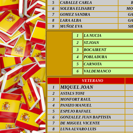
5
CABALLE CARLA
6
SOLERA ELISABET
MO
7
GOMEZ SANDRA
GA
8
LARA ALBA
GA
9
MUÑOZ EVA
S
1
LA NUCIA
2
ST.JOAN
3
BOCAIRENT
4
POBLADURA
5
CARNOTA
6
VALDEMANCO
VETERANO
MIQUEL JOAN
1
2
ASTALS TONI
3
MONFORT RAUL
4
PANIZO MANUEL
5
ESPEJO RAFAEL
6
GONZALEZ JUAN BAPTISTA
7
DE MIGUEL VICENTE
8
LUNA ALVARO LUIS