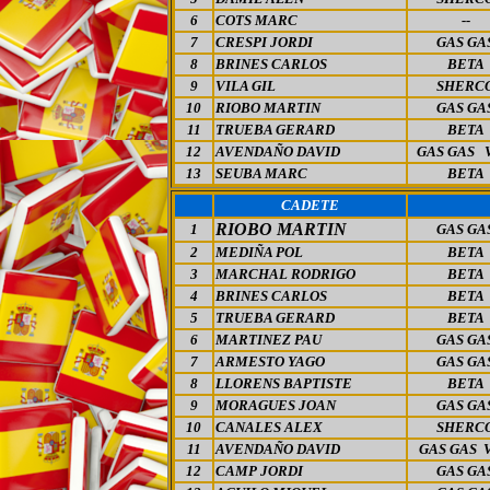
6
COTS MARC
--
7
CRESPI JORDI
GAS GA
8
BRINES CARLOS
BETA
9
VILA GIL
SHERC
10
RIOBO MARTIN
GAS GA
11
TRUEBA GERARD
BETA
12
AVENDAÑO DAVID
GAS GAS 
13
SEUBA MARC
BETA
CADETE
RIOBO MARTIN
1
GAS GA
2
MEDIÑA POL
BETA
3
MARCHAL RODRIGO
BETA
4
BRINES CARLOS
BETA
5
TRUEBA GERARD
BETA
6
MARTINEZ PAU
GAS GA
7
ARMESTO YAGO
GAS GA
8
LLORENS BAPTISTE
BETA
9
MORAGUES JOAN
GAS GA
10
CANALES ALEX
SHERC
11
AVENDAÑO DAVID
GAS GAS 
12
CAMP JORDI
GAS GA