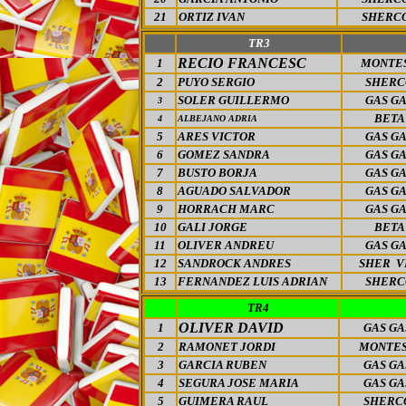
21
ORTIZ IVAN
SHERC
TR3
RECIO FRANCESC
1
MONTE
2
PUYO SERGIO
SHERC
SOLER GUILLERMO
GAS G
3
BETA
4
ALBEJANO ADRIA
5
ARES VICTOR
GAS G
6
GOMEZ SANDRA
GAS G
7
BUSTO BORJA
GAS G
8
AGUADO SALVADOR
GAS G
9
HORRACH MARC
GAS G
10
GALI JORGE
BETA
11
OLIVER ANDREU
GAS G
12
SANDROCK ANDRES
SHER V
13
FERNANDEZ LUIS ADRIAN
SHERC
TR4
OLIVER DAVID
1
GAS GA
2
RAMONET JORDI
MONTE
3
GARCIA RUBEN
GAS GA
4
SEGURA JOSE MARIA
GAS GA
5
GUIMERA RAUL
SHERC