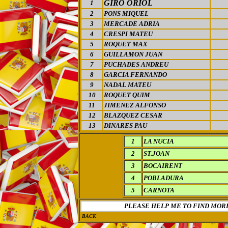
GIRO ORIOL
1
2
PONS MIQUEL
3
MERCADE ADRIA
4
CRESPI MATEU
5
ROQUET MAX
6
GUILLAMON JUAN
7
PUCHADES ANDREU
8
GARCIA FERNANDO
9
NADAL MATEU
10
ROQUET QUIM
11
JIMENEZ ALFONSO
12
BLAZQUEZ CESAR
13
DINARES PAU
1
LA NUCIA
2
ST.JOAN
3
BOCAIRENT
4
POBLADURA
5
CARNOTA
PLEASE HELP ME TO FIND MOR
BACK