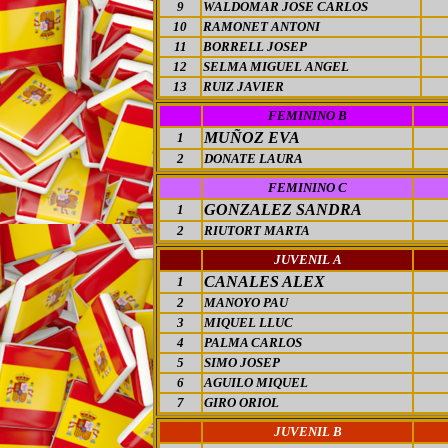
9
WALDOMAR JOSE CARLOS
10
RAMONET ANTONI
11
BORRELL JOSEP
12
SELMA MIGUEL ANGEL
13
RUIZ JAVIER
FEMININO B
MUÑOZ EVA
1
2
DONATE LAURA
FEMININO C
GONZALEZ SANDRA
1
2
RIUTORT MARTA
JUVENIL A
CANALES ALEX
1
2
MANOYO PAU
3
MIQUEL LLUC
4
PALMA CARLOS
5
SIMO JOSEP
6
AGUILO MIQUEL
7
GIRO ORIOL
JUVENIL
B