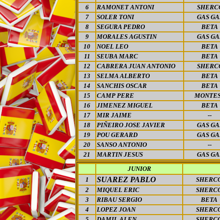
6
RAMONET ANTONI
SHERC
7
SOLER TONI
GAS GA
8
SEGURA PEDRO
BETA
9
MORALES AGUSTIN
GAS GA
10
NOEL LEO
BETA
11
SEUBA MARC
BETA
12
CABRERA JUAN ANTONIO
SHERC
13
SELMA ALBERTO
BETA
14
SANCHIS OSCAR
BETA
15
CAMP PERE
MONTE
16
JIMENEZ MIGUEL
BETA
17
MIR JAIME
--
18
PIÑEIRO JOSE JAVIER
GAS GA
19
POU GERARD
GAS GA
20
SANSO ANTONIO
--
21
MARTIN JESUS
GAS GA
JUNIOR
SUAREZ PABLO
1
SHERC
2
MIQUEL ERIC
SHERC
3
RIBAU SERGIO
BETA
4
LOPEZ JOAN
SHERC
5
DAMIL ALEN
SHERC