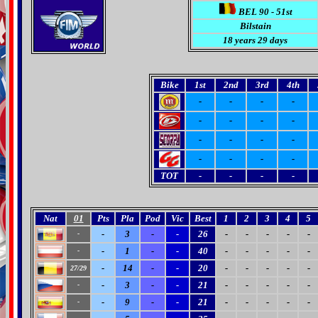
BEL 90 - 51st
Bilstain
18 years 29 days
Bike
1st
2nd
3rd
4th
-
-
-
-
-
-
-
-
-
-
-
-
-
-
-
-
TOT
-
-
-
-
Nat
01
Pts
Pla
Pod
Vic
Best
1
2
3
4
5
-
3
-
-
26
-
-
-
-
-
-
-
1
-
-
40
-
-
-
-
-
-
-
14
-
-
20
-
-
-
-
-
27/29
-
3
-
-
21
-
-
-
-
-
-
-
9
-
-
21
-
-
-
-
-
-