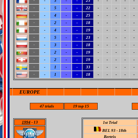
-
5
-
-
25
-
-
-
-
-
-
-
5
-
-
22
-
-
-
-
-
-
-
4
-
-
25
-
-
-
-
-
-
-
2
-
-
18
-
-
-
-
-
-
-
4
-
-
19
-
-
-
-
-
-
-
5
-
-
23
-
-
-
-
-
-
-
3
-
-
18
-
-
-
-
-
-
-
2
-
-
19
-
-
-
-
-
-
-
2
-
-
19
-
-
-
-
-
-
-
1
-
-
33
-
-
-
-
-
-
-
1
-
-
18
-
-
-
-
-
-
EUROPE
47 trials
19
top 15
1994
- 13
1st Trial
BEL 93 - 18th
Bertrix