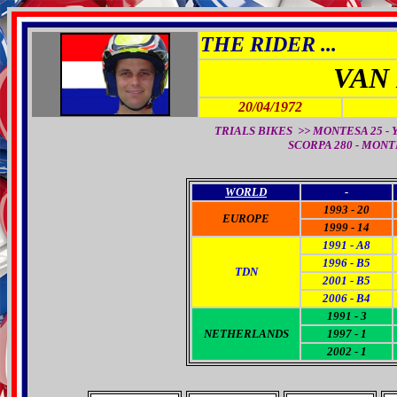
THE RIDER ...
VAN
20/04/1972
TRIALS BIKES >> MONTESA 25 - YAMA
SCORPA 280 - MONTE
WORLD
-
1993 - 20
EUROPE
1999 - 14
1991 - A8
1996 - B5
TDN
2001 - B5
2006 - B4
1991 - 3
NETHERLANDS
1997 - 1
2002 - 1