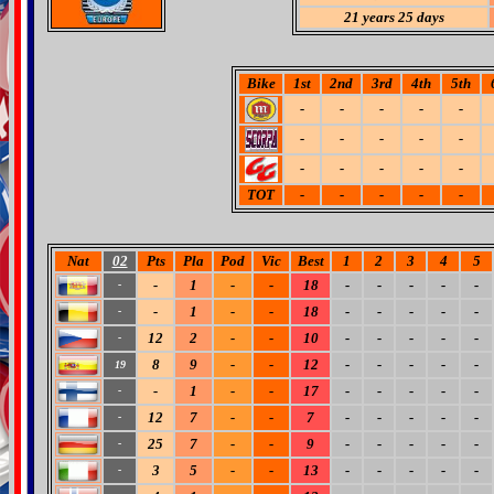
21 years 25 days
Bike
1st
2nd
3rd
4th
5th
-
-
-
-
-
-
-
-
-
-
-
-
-
-
-
TOT
-
-
-
-
-
Nat
02
Pts
Pla
Pod
Vic
Best
1
2
3
4
5
-
1
-
-
18
-
-
-
-
-
-
-
1
-
-
18
-
-
-
-
-
-
12
2
-
-
10
-
-
-
-
-
-
8
9
-
-
12
-
-
-
-
-
19
-
1
-
-
17
-
-
-
-
-
-
12
7
-
-
7
-
-
-
-
-
-
25
7
-
-
9
-
-
-
-
-
-
3
5
-
-
13
-
-
-
-
-
-