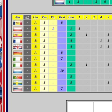
1
2
-
2
6
Nat
07
Cat
Par
Vic
Best
Best
1
2
3
4
5
A
1
-
8
-
-
-
-
-
-
-
B
1
1
-
1
1
-
-
-
-
-
B
2
-
-
2
-
1
-
-
1
-
B
2
-
-
4
-
-
-
1
1
-
B
2
-
-
4
-
-
-
1
1
5
A
1
-
8
-
-
-
-
-
-
-
A
1
-
7
-
-
-
-
-
-
-
B
3
-
-
2
-
1
-
-
1
-
A
1
-
10
-
-
-
-
-
-
-
B
1
-
-
5
-
-
-
-
-
-
B
1
-
-
5
-
-
-
-
1
-
A
1
-
7
-
-
-
-
-
-
-