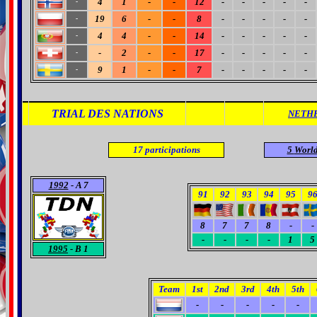
4
1
-
-
12
-
-
-
-
-
-
19
6
-
-
8
-
-
-
-
-
-
4
4
-
-
14
-
-
-
-
-
-
-
2
-
-
17
-
-
-
-
-
-
9
1
-
-
7
-
-
-
-
-
-
TRIAL DES NATIONS
NETH
17
participations
5
Worl
1992
- A 7
91
92
93
94
95
9
8
7
7
8
-
-
-
-
-
-
1
5
1995
- B 1
Team
1st
2nd
3rd
4th
5th
-
-
-
-
-