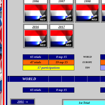
1996
1997
1998
2016
2017
65
trials
0
top 15
WORLD
47 trials
19
top 15
EUROPE
17
participations
TDN
WORLD
65
trials
0
top 15
2001
- x
1st Trial