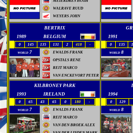
MEIERDRES HUGH
WALRAVE RUUD
WEYERS JOHN
BERTRIX
GR
1989
BELGIUM
1991
0
145
135
131
2
418
-
0
135
7
8
EWALDS FRANK
WORLD
WORLD
OPSTALS RENE
REIT MARCO
VAN ENCKEVORT PETER
KILBRONEY PARK
1993
IRELAND
1994
0
65
43
65
0
180
-
0
129
7
8
EWALDS FRANK
WORLD
WORLD
REIT MARCO
VAN DEN BROEK ALEX
VAN DER LINDEN MARK