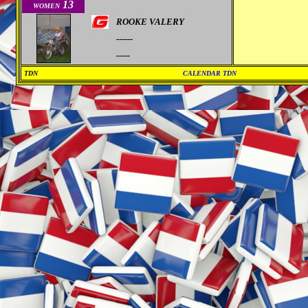
13
WOMEN
ROOKE VALERY
------
-----
TDN
CALENDAR TDN