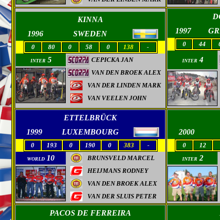
D
KINNA
1997
GR
1996
SWEDEN
0
44
0
80
0
58
0
138
-
5
4
CEPICKA JAN
INTER
INTER
VAN DEN BROEK ALEX
VAN DER LINDEN MARK
VAN VEELEN JOHN
ETTELBRÜCK
1999
LUXEMBOURG
2000
0
193
0
190
0
383
-
0
12
10
2
BRUNSVELD MARCEL
WORLD
INTER
HEIJMANS RODNEY
VAN DEN BROEK ALEX
VAN DER SLUIS PETER
PACOS DE FERREIRA