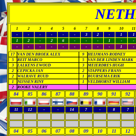
NETH
1
2
3
4
5
6
7
8
9
10
11
-
-
-
-
-
-
3
2
-
1
1
1
2
-
2
6
-
-
-
1
-
-
-
-
-
-
-
-
-
-
-
1
-
17
VAN DEN BROEK ALEX
9
HEIJMANS RODNEY
5
REIT MARCO
5
VAN DER LINDEN MARK
3
LALKENS EWOUD
3
MEIERDRES HUGH
2
CEPICKA JAN
2
STAPPERS FRANS
2
WALRAVE RUUD
1
BUURSEMA ERIK
1
NIJSSEN RINY
1
VELDHORST WILLIAM
2
ROOKE VALERY
1
1
84
85
86
87
88
89
90
91
92
11
12
-
-
14
7
-
8
7
04
05
06
07
08
09
10
11
12