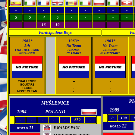
-
-
-
-
-
-
-
-
-
5
5
4
5
-
-
-
-
-
-
-
13
10
-
-
-
-
-
Participations Boys
Pa
1963*
1963*
19
63*
5th
No Team
No Team
FRA - BEL - GBR
FRANCE
BELGIUM
NED - GER
CLAMART
RIXHENSART
CHALLENGE
--
-
GOUTARS
-
-
TEAMS
-
-
MOST CLEAN
-
-
P
MYŚLENICE
1985
1984
POLAND
0
139
-
-
-
-
-
652
-
12
WORLD
11
EWALDS PAUL
WORLD