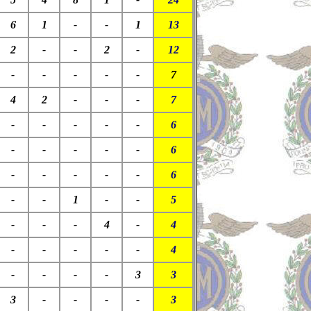
6
1
-
-
1
13
2
-
-
2
-
12
-
-
-
-
-
7
4
2
-
-
-
7
-
-
-
-
-
6
-
-
-
-
-
6
-
-
-
-
-
6
-
-
1
-
-
5
-
-
-
4
-
4
-
-
-
-
-
4
-
-
-
-
3
3
3
-
-
-
-
3