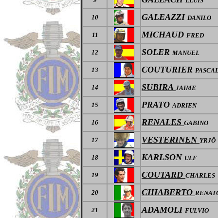
LLUIS
GALEAZZI
10
DANILO
MICHAUD
11
FRED
SOLER
12
MANUEL
COUTURIER
13
PASCA
SUBIRA
14
JAIME
PRATO
15
ADRIEN
RENALES
16
GABINO
VESTERINEN
17
YRJÖ
KARLSON
18
ULF
COUTARD
19
CHARLES
CHIABERTO
20
RENAT
ADAMOLI
21
FULVIO