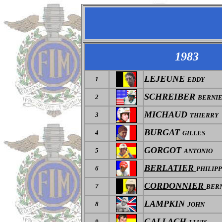
1983
LEJEUNE
1
EDDY
SCHREIBER
2
BERNI
MICHAUD
3
THIERRY
BURGAT
4
GILLES
GORGOT
5
ANTONIO
BERLATIER
6
PHILIP
CORDONNIER
7
BER
LAMPKIN
8
JOHN
GALLACH
9