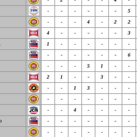
-
-
-
-
-
-
5
-
-
-
4
-
2
2
4
-
-
-
-
-
3
1
-
-
-
-
-
-
L
-
-
-
-
-
-
6
-
-
-
5
1
-
-
2
1
-
-
3
-
-
-
-
1
3
-
-
-
-
-
-
-
-
-
-
-
-
4
-
-
-
-
-
-
-
-
-
-
-
O
-
-
-
-
-
-
-