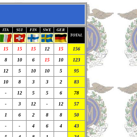
ITA
SUI
FIN
SWE
GER
TOTAL
15
15
15
12
15
156
8
10
6
15
10
123
12
5
10
10
5
95
10
8
3
3
2
83
-
12
5
5
6
78
-
3
12
-
12
57
1
6
2
8
8
50
-
-
4
6
4
43
5
4
8
1
-
24