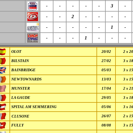
-
-
-
-
-
3
-
-
-
2
-
-
-
-
-
-
-
-
-
1
-
-
-
-
1
-
-
-
OLOT
20/02
2 x 2
BILSTAIN
27/02
3 x 1
BAINBRIDGE
05/03
3 x 1
NEWTOWNARDS
13/03
3 x 1
MUNSTER
17/04
2 x 2
LA GAUDE
29/05
3 x 1
SPITAL AM SEMMERING
05/06
3 x 1
26/07
2 x 1
CLUSONE
FULLY
08/08
3 x 1