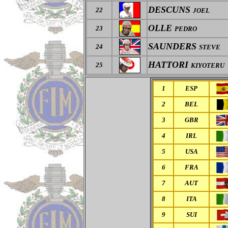
DESCUNS
22
JOEL
OLLE
23
PEDRO
SAUNDERS
24
STEVE
HATTORI
25
KIYOTERU
1
ESP
2
BEL
3
GBR
4
IRL
5
USA
6
FRA
7
AUT
8
ITA
9
SUI