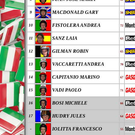
MACDONALD GARY
9
56
FISTOLERA ANDREA
10
72
SANZ LAIA
11
63
GILMAN ROBIN
12
65
VACCARETTI ANDREA
13
70
CAPITANIO MARINO
14
67
VADI PAOLO
15
71
BOSI MICHELE
16
66
HUDRY JULES
17
64
IOLITTA FRANCESCO
-
55