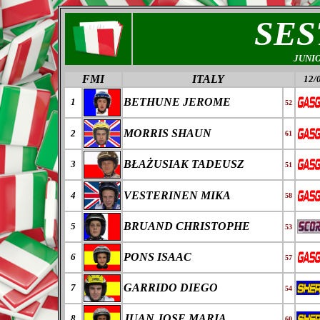
SES
JUNI
FMI
ITALY
12/
BETHUNE JEROME
1
52
MORRIS SHAUN
2
61
B
ŁAŻ
USIAK
TADEUSZ
3
51
VESTERINEN MIKA
4
58
BRUAND CHRISTOPHE
5
53
PONS ISAAC
6
57
GARRIDO DIEGO
7
54
JUAN JOSE MARIA
8
60