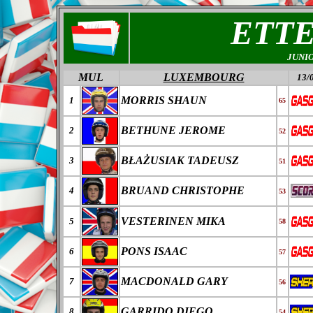
ETT
JUNI
MUL
LUXEMBOURG
13/
MORRIS SHAUN
1
65
BETHUNE JEROME
2
52
B
ŁAŻ
USIAK
TADEUSZ
3
51
BRUAND CHRISTOPHE
4
53
VESTERINEN MIKA
5
58
PONS ISAAC
6
57
MACDONALD GARY
7
56
GARRIDO DIEGO
8
54