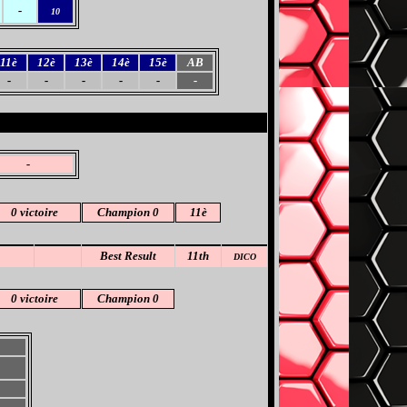
-
10
11è
12è
13è
14è
15è
AB
-
-
-
-
-
-
-
0 victoire
Champion 0
11è
Best Result
11th
DICO
0 victoire
Champion 0