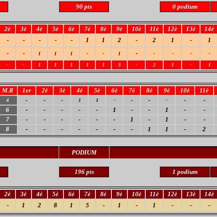
90 pts
0 podium
2è
3è
4è
5è
6è
7è
8è
9è
10è
11è
12è
13è
14è
-
-
-
-
-
1
1
2
-
2
1
-
1
-
-
-
1
1
1
-
-
1
-
-
-
-
-
-
1
1
1
1
1
3
-
2
1
-
1
M.R
1er
2è
3è
4è
5è
6è
7è
8è
9è
10è
11è
-
-
-
-
-
-
-
4
1
1
-
-
6
-
-
-
-
-
1
-
-
1
-
-
7
-
-
-
-
-
-
1
-
1
-
-
8
-
-
-
-
-
-
-
1
1
-
2
PODIUM
196 pts
1 podium
2è
3è
4è
5è
6è
7è
8è
9è
10è
11è
12è
13è
14è
-
1
2
8
1
5
-
1
-
1
-
-
-