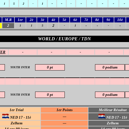
-
-
-
-
-
-
-
1
5
2
-
1
-
M.R
1er
2è
3è
4è
5è
6è
7è
8è
9è
10è
2
2
-
-
-
1
1
5
-
1
-
WORLD / EUROPE / TDN
TER
-
-
-
-
0 pt
0 podium
YOUTH INTER
0 pt
0 podium
YOUTH INTER
1er Trial
1er Points
Meilleur Résultat
---
NED 17 - 11è
NED 17 - 11è
Zelhem
---
Zelhem
14
ans 99 jours
---
14
ans 99 jours