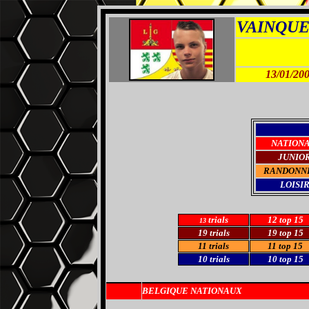
VAINQU
13/01/20
NATION
JUNIO
RANDONN
LOISI
trials
12 top 15
13
19 trials
19 top 15
11 trials
11 top 15
10 trials
10 top 15
BELGIQUE NATIONAUX