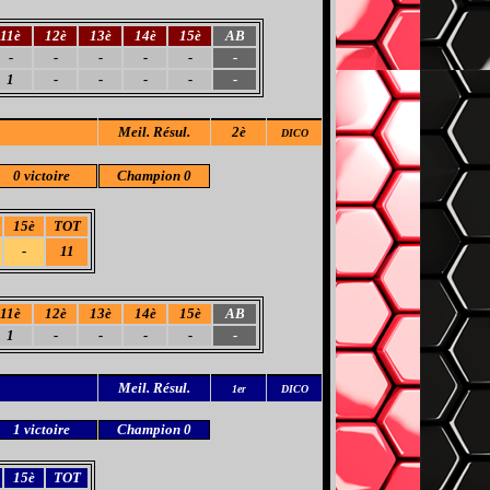
11è
12è
13è
14è
15è
AB
-
-
-
-
-
-
1
-
-
-
-
-
Meil
. Résul.
2è
DICO
0 victoire
Champion 0
15è
TOT
-
11
11è
12è
13è
14è
15è
AB
1
-
-
-
-
-
Meil
. Résul.
1er
DICO
1 victoire
Champion 0
15è
TOT