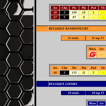
An
Cha
Pts
Pla
Pod
Vic
18
5
109
10
1
-
17
5
87
9
-
-
BELGIQUE RANDONNEURS
11 trials
11 top 15
Moto
1er
-
An
Cha
Pts
Pla
Pod
Vic
16
3
135
11
5
-
BELGIQUE LOISIRS
10 trials
10 top 15
Moto
1er