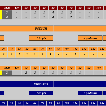
M.R
1er
2è
3è
4è
5è
6è
7è
8è
9è
10è
3
-
-
1
1
4
1
3
-
-
-
4
-
-
-
1
4
-
2
-
1
-
PODIUM
135 pts
5 podiums
2è
3è
4è
5è
6è
7è
8è
9è
10è
11è
12è
13è
14è
2
3
1
1
1
1
1
-
-
1
-
-
-
M.R
1er
2è
3è
4è
5è
6è
7è
8è
9è
10è
2
-
2
3
1
1
1
1
1
-
-
VAINQUEUR
148 pts
7 podiums
2è
3è
4è
5è
6è
7è
8è
9è
10è
11è
12è
13è
14è