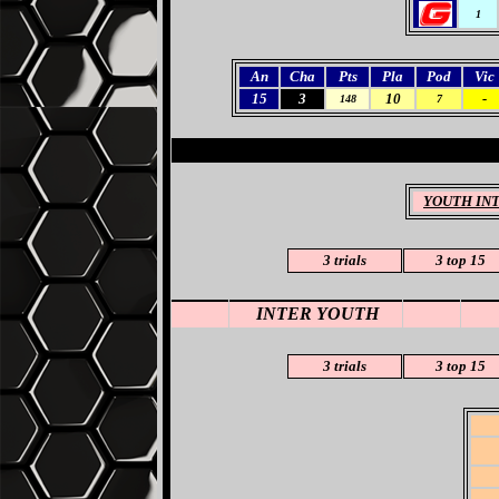
1
An
Cha
Pts
Pla
Pod
Vic
15
3
10
-
148
7
YOUTH IN
3 trials
3
top 15
INTER YOUTH
3 trials
3
top 15