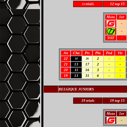
trials
12 top 15
13
Moto
1er
-
-
TOT
-
An
Cha
Pts
Pla
Pod
Vic
22
2
-
-
10
26
21
13
17
2
-
-
20
11
16
3
-
-
19
13
31
6
-
-
BELGIQUE JUNIORS
19 trials
19 top 15
Moto
1er
-