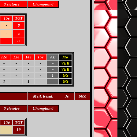
0 victoire
Champion 0
15è
TOT
-
8
-
4
-
12
12è
13è
14è
15è
AB
Mo
-
-
-
-
-
VER
-
-
-
-
-
VER
-
-
-
-
1
GG
1
-
1
-
-
GG
Meil
. Résul.
3è
DICO
0 victoire
Champion 0
15è
TOT
-
19