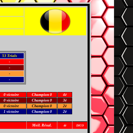
53
Trials
-
-
-
-
0 victoire
Champion 0
4è
0 victoire
Champion 0
3è
0 victoire
Champion 0
2è
1 victoire
Champion 0
2è
Meil
. Résul.
4è
DICO