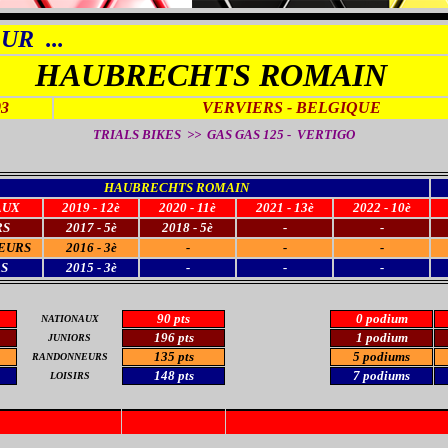
EUR
...
HAUBRECHTS ROMAIN
03
VERVIERS
- BELGIQUE
TRIALS BIKES >> GAS GAS 125 - VERTIGO
HAUBRECHTS ROMAIN
AUX
2019 - 12è
2020 - 11è
2021 - 13è
2022 - 10è
RS
2017 - 5è
2018 - 5è
-
-
EURS
2016 - 3è
-
-
-
RS
2015 - 3è
-
-
-
90 pts
0 podium
NATIONAUX
196 pts
1 podium
JUNIORS
135 pts
5 podiums
RANDONNEURS
148 pts
7 podiums
LOISIRS