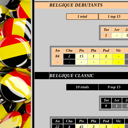
BELGIQUE DEBUTANTS
1 trial
1 top 15
Tot
1er
2
1
-
An
Cha
Pts
Pla
Pod
Vic
84
2
15
1
1
-
-
-
-
-
-
-
BELGIQUE CLASSIC
10 trials
9 top 15
Tot
1er
2
9
1
An
Cha
Pts
Pla
Pod
Vic
22
4
45
3
3
-