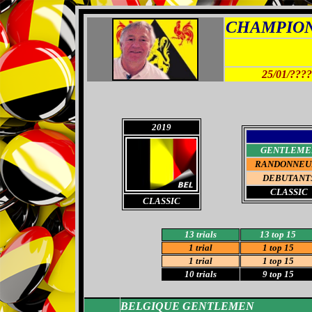
CHAMPIO
25/01/????
2019
GENTLEME
RANDONNEU
DEBUTANT
CLASSIC
CLASSIC
13 trials
13 top 15
1 trial
1
top 15
1 trial
1 top 15
10 trials
9 top 15
BELGIQUE GENTLEMEN