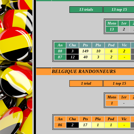
13 trials
13 top 15
Moto
1er
13
2
An
Cha
Pts
Pla
Pod
Vic
88
3
149
10
6
2
87
12
40
3
2
-
BELGIQUE RANDONNEURS
1 trial
1 top 15
Moto
1er
1
-
An
Cha
Pts
Pla
Pod
Vic
86
2
17
1
1
-