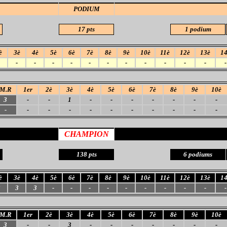
PODIUM
17 pts
1 podium
è
3è
4è
5è
6è
7è
8è
9è
10è
11è
12è
13è
1
1
-
-
-
-
-
-
-
-
-
-
-
-
M.R
1er
2è
3è
4è
5è
6è
7è
8è
9è
10è
3
-
-
1
-
-
-
-
-
-
-
-
-
-
-
-
-
-
-
-
-
-
CHAMPION
138 pts
6 podiums
è
3è
4è
5è
6è
7è
8è
9è
10è
11è
12è
13è
1
2
3
3
-
-
-
-
-
-
-
-
-
-
M.R
1er
2è
3è
4è
5è
6è
7è
8è
9è
10è
3
-
-
3
-
-
-
-
-
-
-