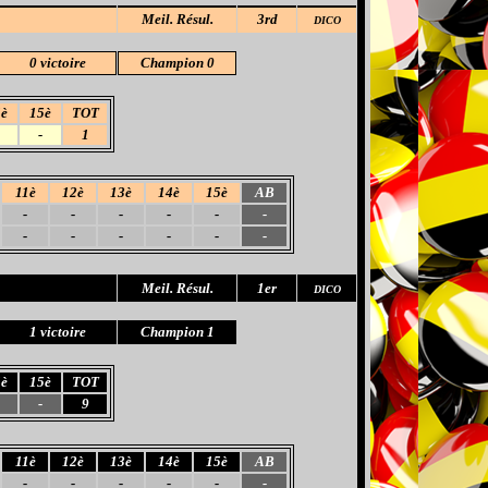
Meil
. Résul.
3rd
DICO
0 victoire
Champion 0
4è
15è
TOT
-
1
11è
12è
13è
14è
15è
AB
-
-
-
-
-
-
-
-
-
-
-
-
Meil
. Résul.
1er
DICO
1 victoire
Champion 1
4è
15è
TOT
-
9
11è
12è
13è
14è
15è
AB
-
-
-
-
-
-