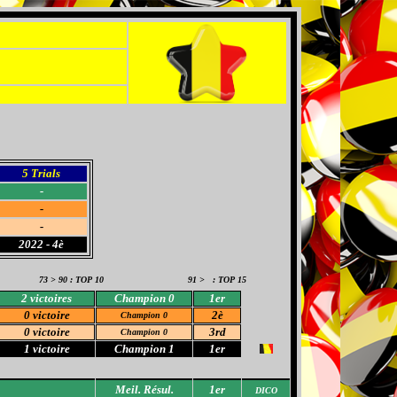
5 Trials
-
-
-
2022 - 4è
73 > 90 : TOP 10
91 > : TOP 15
2 victoire
s
Champion 0
1er
0 victoire
2è
Champion 0
0 victoire
3rd
Champion 0
1 victoire
Champion 1
1er
Meil
. Résul.
1er
DICO