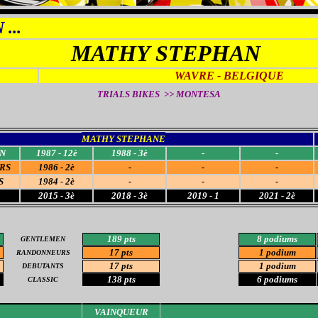
N
...
MATHY STEPHAN
WAVRE - BELGIQUE
TRIALS BIKES >> MONTESA
MATHY STEPHANE
N
1987 - 12è
1988 - 3è
-
-
RS
1986 - 2è
-
-
-
S
1984 - 2è
-
-
-
2015 - 3è
2018 - 3è
2019 - 1
2021 - 2è
189 pts
8 podium
s
GENTLEMEN
17 pts
1 podium
RANDONNEURS
17 pts
1 podium
DEBUTANTS
138 pts
6 podiums
CLASSIC
VAINQUEUR