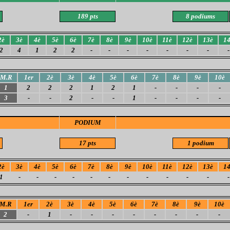
189 pts
8 podium
s
2è
3è
4è
5è
6è
7è
8è
9è
10è
11è
12è
13è
1
2
4
1
2
2
-
-
-
-
-
-
-
-
M.R
1er
2è
3è
4è
5è
6è
7è
8è
9è
10è
1
2
2
2
1
2
1
-
-
-
-
3
-
-
2
-
-
1
-
-
-
-
PODIUM
17 pts
1 podium
2è
3è
4è
5è
6è
7è
8è
9è
10è
11è
12è
13è
1
1
-
-
-
-
-
-
-
-
-
-
-
-
M.R
1er
2è
3è
4è
5è
6è
7è
8è
9è
10è
2
-
1
-
-
-
-
-
-
-
-