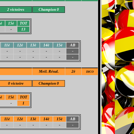
2 victoire
s
Champion 0
4è
15è
TOT
-
13
11è
12è
13è
14è
15è
AB
-
-
-
-
-
-
-
-
-
-
-
-
Meil
. Résul.
2è
DICO
0 victoire
Champion 0
4è
15è
TOT
-
1
11è
12è
13è
14è
15è
AB
-
-
-
-
-
-