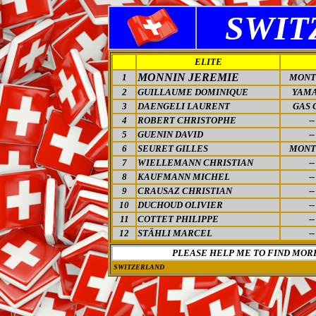
SWIT
ELITE
MONNIN JEREMIE
1
MONT
2
GUILLAUME DOMINIQUE
YAM
3
DAENGELI LAURENT
GAS 
4
ROBERT CHRISTOPHE
--
5
GUENIN DAVID
--
6
SEURET GILLES
MONT
7
WIELLEMANN CHRISTIAN
--
8
KAUFMANN MICHEL
--
9
CRAUSAZ CHRISTIAN
--
10
DUCHOUD OLIVIER
--
11
COTTET PHILIPPE
--
12
STÄHLI MARCEL
--
PLEASE HELP ME TO FIND MOR
SWITZERLAND