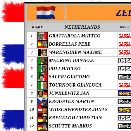
ZE
NETHERLANDS
KNMV
09/09
GRATTAROLA MATTEO
1
BORRELLAS PERE
2
WARENGHIEN MAXIME
3
MAURINO DANIELE
4
POLI MATTEO
5
SALERI GIACOMO
6
TOURNOUR GIANLUCA
7
JUNKLEWITZ JAN
8
KROUSTEK MARTIN
9
WIDSCHWENDTER JONAS
10
KREGELOH CHRISTIAN
11
SCHÜTTE MARKUS
12