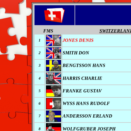
FMS
SWITZERLAN
JONES DENIS
1
SMITH DON
2
BENGTSSON HANS
3
HARRIS CHARLIE
4
FRANKE GUSTAV
5
WYSS HANS RUDOLF
6
ANDERSSON ERLAND
7
WOLFGRUBER JOSEPH
8