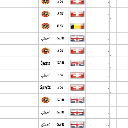
.
SUI
.
.
.
SUI
.
.
.
BEL
.
.
.
GBR
.
.
.
SUI
.
.
.
GBR
.
.
.
SUI
.
.
.
SUI
.
.
.
GBR
.
.
.
GBR
.
.
.
GBR
.