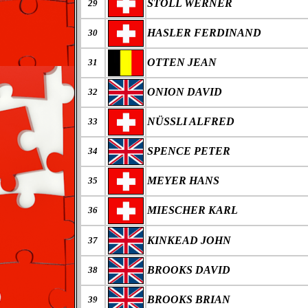
STÖLL WERNER
29
HASLER FERDINAND
30
OTTEN JEAN
31
ONION DAVID
32
NÜSSLI ALFRED
33
SPENCE PETER
34
MEYER HANS
35
MIESCHER KARL
36
KINKEAD JOHN
37
BROOKS DAVID
38
BROOKS BRIAN
39