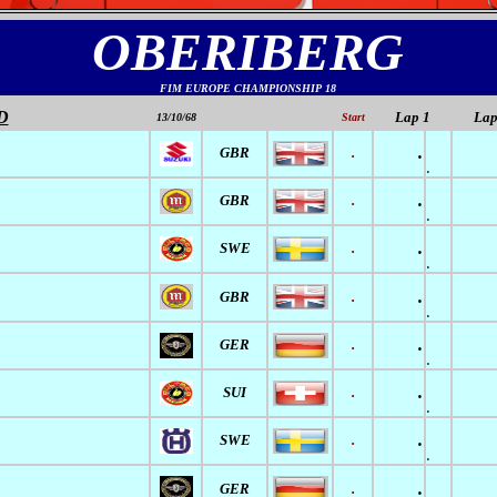
OBERIBERG
FIM EUROPE CHAMPIONSHIP 18
D
Lap 1
Lap
13/10/68
Start
.
GBR
.
.
.
GBR
.
.
.
SWE
.
.
.
GBR
.
.
.
GER
.
.
.
SUI
.
.
.
SWE
.
.
.
GER
.