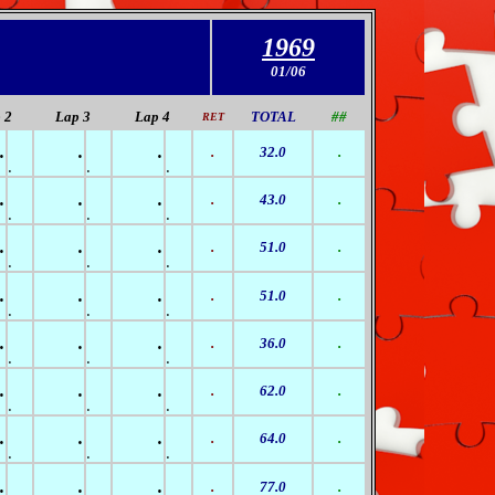
1969
01/06
 2
Lap 3
Lap
4
TOTAL
##
RET
.
.
.
.
32.0
.
.
.
.
.
.
.
.
43.0
.
.
.
.
.
.
.
.
51.0
.
.
.
.
.
.
.
.
51.0
.
.
.
.
.
.
.
.
36.0
.
.
.
.
.
.
.
.
62.0
.
.
.
.
.
.
.
.
64.0
.
.
.
.
.
.
.
.
77.0
.