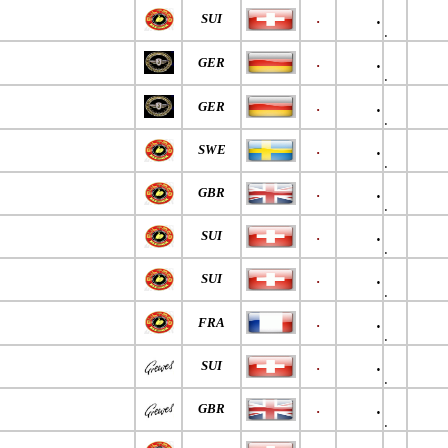
.
SUI
.
.
.
GER
.
.
.
GER
.
.
.
SWE
.
.
.
GBR
.
.
.
SUI
.
.
.
SUI
.
.
.
FRA
.
.
.
SUI
.
.
.
GBR
.
.