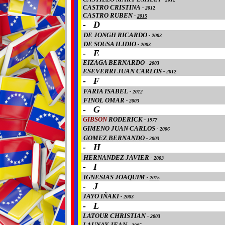
CASTRO CRISTINA
-
2012
CASTRO RUBEN
-
2015
- D
DE JONGH RICARDO
-
2003
DE SOUSA ILIDIO
-
2003
- E
EIZAGA BERNARDO
-
2003
ESEVERRI JUAN CARLOS
-
2012
- F
FARIA ISABEL
-
2012
FINOL OMAR
-
2003
- G
GIBSON
RODERICK
- 1977
GIMENO JUAN CARLOS
-
2006
GOMEZ BERNANDO
-
2003
- H
HERNANDEZ JAVIER
-
2003
- I
IGNESIAS JOAQUIM
-
2015
- J
JAYO IÑAKI
-
2003
- L
LATOUR CHRISTIAN
-
2003
LAUNAY JEAN