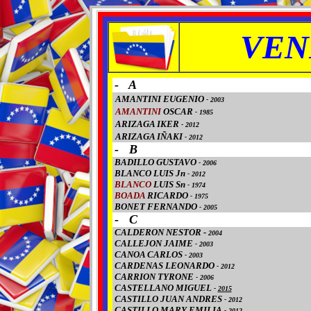
VEN
- A
AMANTINI EUGENIO
-
2003
AMANTINI
OSCAR
- 1985
ARIZAGA IKER
-
2012
ARIZAGA IÑAKI
-
2012
- B
BADILLO GUSTAVO
-
2006
BLANCO LUIS Jn
-
2012
BLANCO
LUIS Sn
- 1974
BOADA
RICARDO
- 1975
BONET FERNANDO
-
2005
- C
CALDERON NESTOR -
2004
CALLEJON JAIME
-
2003
CANOA CARLOS
-
2003
CARDENAS LEONARDO
-
2012
CARRION TYRONE
-
2006
CASTELLANO MIGUEL
-
2015
CASTILLO JUAN ANDRES
-
2012
CASTILLO MARY EMILIA
-
2012