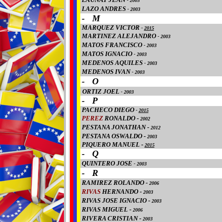
-
2005
LAZO ANDRES
-
2003
- M
MARQUEZ VICTOR
-
2015
MARTINEZ ALEJANDRO
-
2003
MATOS FRANCISCO
-
2003
MATOS IGNACIO
-
2003
MEDENOS AQUILES
-
2003
MEDENOS IVAN
-
2003
- O
ORTIZ JOEL
-
2003
- P
PACHECO DIEGO
-
2015
PEREZ
RONALDO -
2002
PESTANA JONATHAN -
2012
PESTANA OSWALDO -
2003
PIQUERO MANUEL -
2015
- Q
QUINTERO JOSE
-
2003
- R
RAMIREZ ROLANDO -
2006
RIVAS
HERNANDO -
2003
RIVAS JOSE IGNACIO -
2003
RIVAS MIGUEL -
2006
RIVERA CRISTIAN -
2003